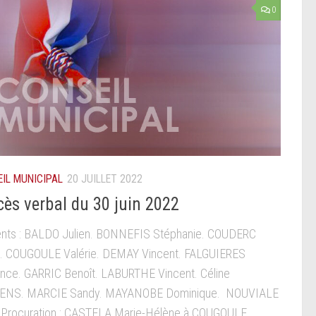
0
IL MUNICIPAL
20 JUILLET 2022
cès verbal du 30 juin 2022
nts : BALDO Julien. BONNEFIS Stéphanie. COUDERC
. COUGOULE Valérie. DEMAY Vincent. FALGUIERES
nce. GARRIC Benoît. LABURTHE Vincent. Céline
ENS. MARCIE Sandy. MAYANOBE Dominique. NOUVIALE
. Procuration : CASTELA Marie-Hélène à COUGOULE