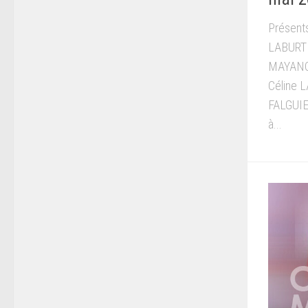
Présent
LABURTH
MAYANOB
Céline 
FALGUIE
à...