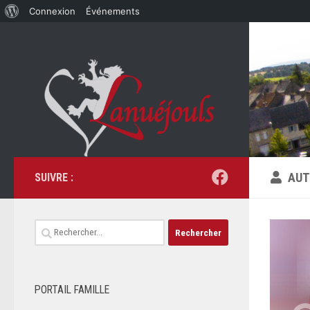
À
Connexion
Événements
Skip to content
propos
de
WordPress
AUT
SUIVRE :
Rechercher :
PORTAIL FAMILLE