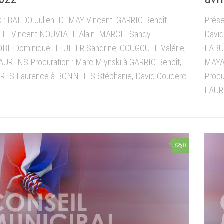
s : BALDO Julien. DEMAY Vincent. GARRIC Benoît.
Prése
E Vincent.NOUVIALE Alain. MARCIE Sandy.
David
E Dominique. TEULIER Sandrine, COUGOULE Valérie,
LABU
LAURENS Procuration : Marc Mlynski à GARRIC Benoît,
MAYA
RES Laurence à BONNEFIS Stéphanie, David Couderc
Procu
LAUR
0