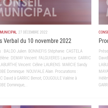
 MUNICIPAL
27 DÉCEMBRE 2022
CONSE
s Verbal du 10 novembre 2022
Pro
s : BALDO Julien. BONNEFIS Stéphanie. CASTELA
Prése
élène. DEMAY Vincent. FALGUIERES Laurence. GARRIC
David
 LABURTHE Vincent. Céline LAURENS. MARCIE Sandy.
LABU
E Dominique. NOUVIALE Alain. Procurations :
MAYA
 David à GARRIC Benoit, COUGOULE Valérie à
Hélèn
E Dominique,...
GARRI