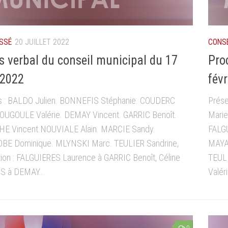
SSÉ
20 JUILLET 2022
CONSE
s verbal du conseil municipal du 17
Pro
 2022
févr
s : BALDO Julien. BONNEFIS Stéphanie. COUDERC
Prése
COUGOULE Valérie. DEMAY Vincent. GARRIC Benoît.
Mari
E Vincent.NOUVIALE Alain. MARCIE Sandy.
FALG
E Dominique. MLYNSKI Marc. TEULIER Sandrine,
MAYA
ion : FALGUIERES Laurence à GARRIC Benoît, Céline
TEULI
 à DEMAY...
Valér