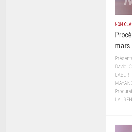
NON CLA
Procè
mars
Présent
David. 
LABURTH
MAYANOB
Procurat
LAURENS