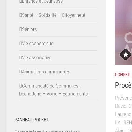
Enfance et Jeunesse
Santé – Solidarité – Citoyenneté
Séniors
Vie économique
Vie associative
Animations communales
CONSEIL
Procè
Communauté de Communes :
Déchetterie – Voirie – Equipements
Présent
David. 
Laurenc
PANNEAU POCKET
LAUREN
Alain, C