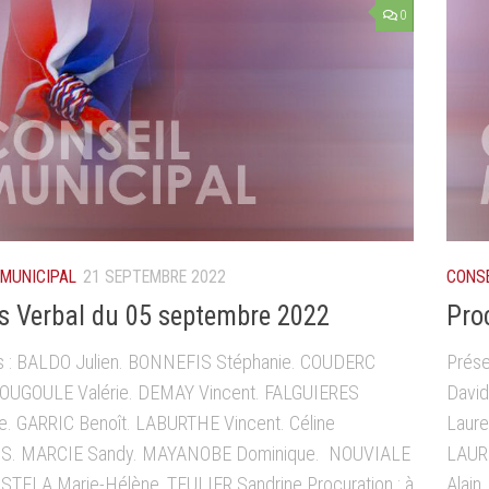
0
 MUNICIPAL
21 SEPTEMBRE 2022
CONSE
s Verbal du 05 septembre 2022
Pro
s : BALDO Julien. BONNEFIS Stéphanie. COUDERC
Prése
COUGOULE Valérie. DEMAY Vincent. FALGUIERES
David
e. GARRIC Benoît. LABURTHE Vincent. Céline
Laure
S. MARCIE Sandy. MAYANOBE Dominique. NOUVIALE
LAUR
ASTELA Marie-Hélène, TEULIER Sandrine Procuration : à
Alain