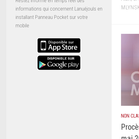
Restez informé en temps réel des
MLYNSKI
informations qui concernent Lanuéjouls en
installant
Panneau Pocket
sur votre
mobile
NON CLA
Procè
mai 2