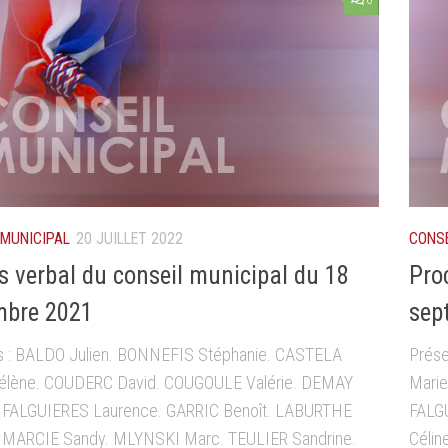
0
 MUNICIPAL
20 JUILLET 2022
CONSE
s verbal du conseil municipal du 18
Pro
mbre 2021
sep
s : BALDO Julien. BONNEFIS Stéphanie. CASTELA
Prése
élène. COUDERC David. COUGOULE Valérie. DEMAY
Marie
. FALGUIERES Laurence. GARRIC Benoît. LABURTHE
FALGU
. MARCIE Sandy. MLYNSKI Marc. TEULIER Sandrine.
Céli