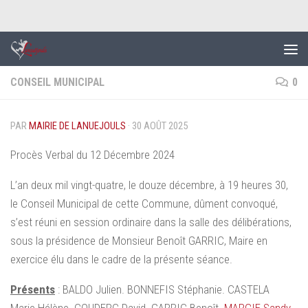
Skip to content
CONSEIL MUNICIPAL
0
PAR
MAIRIE DE LANUEJOULS
·
30 AOÛT 2025
Procès Verbal du 12 Décembre 2024
L’an deux mil vingt-quatre, le douze décembre, à 19 heures 30,
le Conseil Municipal de cette Commune, dûment convoqué,
s’est réuni en session ordinaire dans la salle des délibérations,
sous la présidence de Monsieur Benoît GARRIC, Maire en
exercice élu dans le cadre de la présente séance.
Présents
: BALDO Julien. BONNEFIS Stéphanie. CASTELA
Marie-Hélène. COUDERC David. GARRIC Benoît.
MARCIE Sandy.