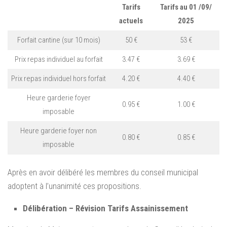
Tarifs
Tarifs au 01 /09/
actuels
2025
Forfait cantine (sur 10 mois)
50 €
53 €
Prix repas individuel au forfait
3.47 €
3.69 €
Prix repas individuel hors forfait
4.20 €
4.40 €
Heure garderie foyer
0.95 €
1.00 €
imposable
Heure garderie foyer non
0.80 €
0.85 €
imposable
Après en avoir délibéré les membres du conseil municipal
adoptent à l’unanimité ces propositions.
Délibération – Révision Tarifs Assainissement