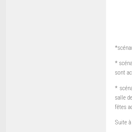
*scénar
* scéna
sont ac
* scéna
salle d
fêtes a
Suite à