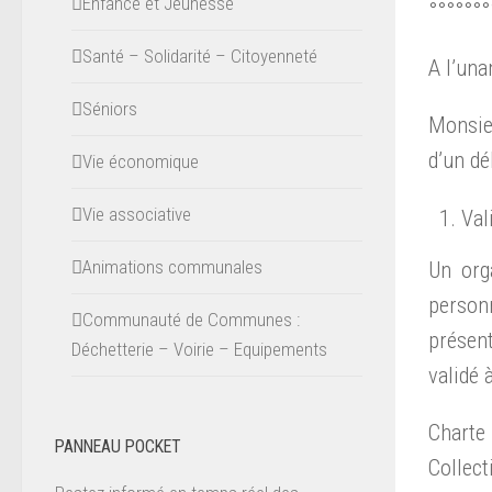
Enfance et Jeunesse
°°°°°°°
Santé – Solidarité – Citoyenneté
A l’una
Séniors
Monsieu
d’un dé
Vie économique
Vie associative
Val
Animations communales
Un org
personn
Communauté de Communes :
présent
Déchetterie – Voirie – Equipements
validé 
Charte 
PANNEAU POCKET
Collect