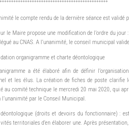
°°°°°°°°°°°°°°°°°°°°°°°°°°°°°°°°°°°°°°°°°°°°°°°
nimité le compte rendu de la dernière séance est validé 
r le Maire propose une modification de l’ordre du jour :
légué au CNAS. A l’unanimité, le conseil municipal valid
idation organigramme et charte déontologique
anigramme a été élaboré afin de définir l’organisatio
el et les élus. La création de fiches de poste clarifi
é au comité technique le mercredi 20 mai 2020, qui aprè
à l’unanimité par le Conseil Municipal.
déontologique (droits et devoirs du fonctionnaire) : es
ivités territoriales d’en élaborer une. Après présentation,