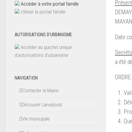
Présen
Accéder à votre portail famille
DEMAY 
Utiliser le portail famille
MAYANO
AUTORISATIONS D’URBANISME
Date c
Accéder au guichet unique
Secréta
d'autorisations d'urbanisme
a été d
ORDRE 
NAVIGATION
Contacter la Mairie
Val
Dél
Découvrir Lanuéjouls
Pro
Vie municipale
Que