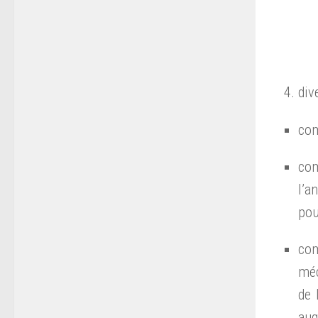
div
com
com
l’a
pou
com
méc
de 
aug