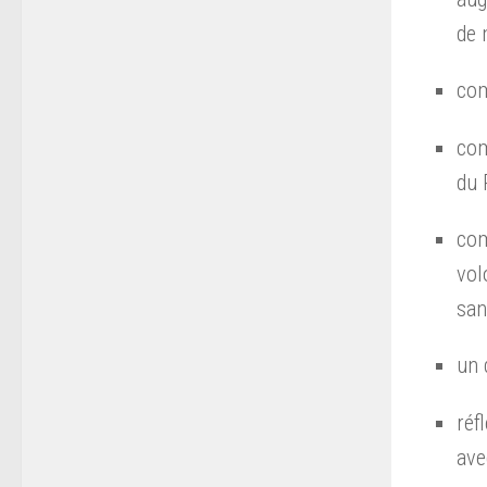
de 
com
com
du 
com
vol
san
un 
réf
ave