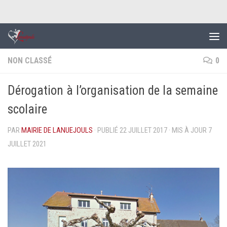
Skip to content
NON CLASSÉ
0
Dérogation à l’organisation de la semaine
scolaire
PAR
MAIRIE DE LANUEJOULS
· PUBLIÉ
22 JUILLET 2017
· MIS À JOUR
7
JUILLET 2021